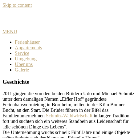
Skip to content
Dein freundlicher Gastgeber im Rheinland
MENU
Ferienhäuser
Appartements
Service
Umgebung
Über uns
Galerie
Geschichte
2011 gingen die von den beiden Brüdern Udo und Michael Schmitz
unter dem damaligen Namen „Eifler Hof“ gegründete
Ferienhausvermietung in Bornheim, mitten in der Köln Bonner
Bucht, an den Start. Die Brüder führen in der Eifel das
Familienunternehmen
Schmitz-Waldwirtschaft
in langer Tradition
fort und suchten sich ein weiteres Standbein aus Leidenschaft für
„die schönen Dinge des Lebens“.
Die Unternehmung wuchs schnell: Fünf Jahre und einige Objekte
später änderte sich der Name zu „Friendly Home“.