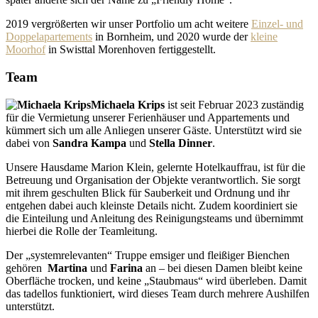
2019 vergrößerten wir unser Portfolio um acht weitere
Einzel- und
Doppelapartements
in Bornheim, und 2020 wurde der
kleine
Moorhof
in Swisttal Morenhoven fertiggestellt.
Team
Michaela Krips
ist seit Februar 2023 zuständig
für die Vermietung unserer Ferienhäuser und Appartements und
kümmert sich um alle Anliegen unserer Gäste. Unterstützt wird sie
dabei von
Sandra Kampa
und
Stella Dinner
.
Unsere Hausdame Marion Klein, gelernte Hotelkauffrau, ist für die
Betreuung und Organisation der Objekte verantwortlich. Sie sorgt
mit ihrem geschulten Blick für Sauberkeit und Ordnung und ihr
entgehen dabei auch kleinste Details nicht. Zudem koordiniert sie
die Einteilung und Anleitung des Reinigungsteams und übernimmt
hierbei die Rolle der Teamleitung.
Der „systemrelevanten“ Truppe emsiger und fleißiger Bienchen
gehören
Martina
und
Farina
an – bei diesen Damen bleibt keine
Oberfläche trocken, und keine „Staubmaus“ wird überleben. Damit
das tadellos funktioniert, wird dieses Team durch mehrere Aushilfen
unterstützt.